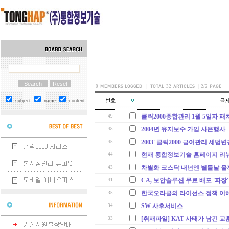
0
|
32
|
2/2
subject
name
content
클릭2000종합관리 1월 5일자 패치
49
2004년 유지보수 가입 사은행사 -
48
2003' 클릭2000 급여관리 세법변
45
현재 통합정보기술 홈페이지 리뉴얼
44
차별화 코스닥 내년엔 볕들날 올
43
CA, 보안솔루션 무료 배포 '파장'
41
한국오라클의 라이선스 정책 이
35
SW 사후서비스
34
[취재파일] KAT 사태가 남긴 교
33