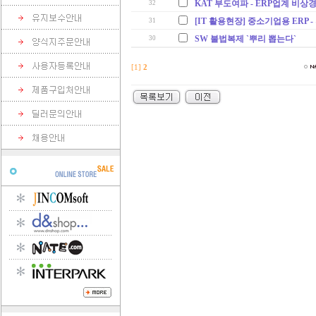
KAT 부도여파 - ERP업계 비상
32
[IT 활용현장] 중소기업용 ERP - 휴
31
SW 불법복제 `뿌리 뽑는다`
30
[1]
2